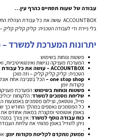
עבודה של שעות תסתיים כהרף עין…
ACCOUNTBOX עושה את כל עבודת הנהלת החשבונות אונליין
בלי ניירת ודי לעבודה הטכנית: קליק קליק קליק – ו
יתרונות המערכת למשרד – 
פשטות ונוחות בשימוש
המערכת מעניקה נגישות ואינטואיטיביות, ו
ACCOUNTBOX
– עושה את כל עבודת ה
הטכנית: קליק קליק קליק – וזה מוכן
one stop shop
–
הכל בסביבה אחת אונל
פקודות יומן
פשטות ונוחות בשימוש
: המערכת מעניקה 
שליחת מסמכים למשרד
: הלקוחות יכול
מייל, ווטסאפ, וצילום מסמכים באמצעות ה
כל המסמכים נאספים במהלך החודש כך שלא
באופן אוטומטי ומקצרת במאות אחוזים את ז
כוח עבודה נוסף למשרד
: אין צורך במנה
ניתן להוזיל באופן מהותי את עלויות העבודה
.
ממשק מתקדם לקליטת פקודות יומן
: א