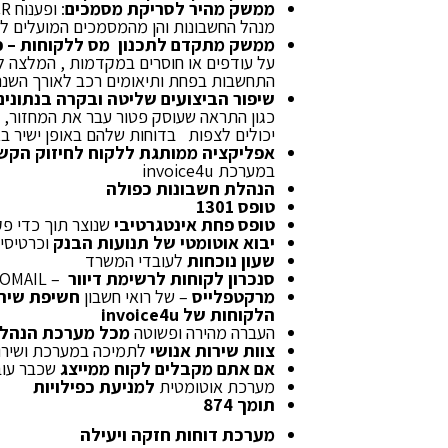
ממשק מהיר לסריקת מסמכים
מנהל החשבונות והן מהמסמכים המועלים ל
ממשק מתקדם לתכנון מס ללקוחות – פר
על עודפים או חוסרים במקדמות , המלצה לת
התחשבות בפחת ותיאומים רכב לאורך השנ
שיפור הביצועים שליטה ובקרה בנתונים
כגון התראה שעוסק פטור עבר את המחזור,
יכולים לצפות בדוחות שלהם באופן ישיר 
אפליקציה ממותגת ללקוח לחיזוק הקשר
במערכת invoice4u
הנהלת חשבונות כפולה
טופס 1301
טופס פחת אינטגרטיבי
שנוצר תוך כדי פק
יבוא אוטומטי של תנועות הבנק
וכרטיסי
שעון נוכחות
לעובדי המשרד
סנכרון לקוחות לרשימת דיוור
– INVOMAIL
מרקטפלייס
– של רואי חשבון
הלקוחות של invoice4u
העברה מהירה ופשוטה
מכל מערכת הנהלת
צוות שירות אנושי
לתמיכה במערכת ושירו
אם אתם מקבלים לקוח ממייצג
שכבר עוב
מערכת אוטומטית
למניעת כפילויות
תומך 874
מערכת דוחות חזקה ויעילה