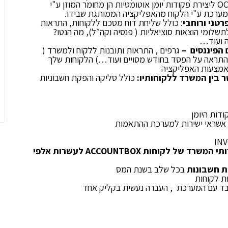
: ופענוח OCR ליצירת פקודות יומן אוטומטיות הן מחומר המוזן ע"י
מערכת ע"י הלקוח מהאפליקציה הממותגת שבידו.
טני ורוחבי
: כולל שליחת דוח מסכם ללקוחות, התראות
שלומי הוצאות סוציאליות ( פנסיה וקה״ל), מה הנטו?
ה ועוד…
 הפיננסים –
גרפים , התראות ותובנות ללקוח ולמשרד (
 התראה על הפסד בחודש מסויים ועוד…) הלקוחות שלך
באמצעות האפליקציה
 בין המשרד ללקוחותיו:
כולל סליקה והפקת חשבוניות
ודות היומן
 אשראי ישירות למערכת ההתאמות
חשיפת שירותי המשרד של לקוחות ACCOUNTBOX לעשרות אלפי
 חשבונות
בכל שלב בשנת המס
ת לקוחות
ד עם המערכת , העברה נעשית בקליק אחד